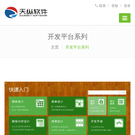
联系
答疑
登录
Toggle
navigat
开发平台系列
主页
开发平台系列