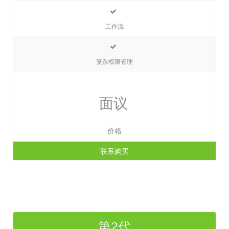
工作流
复杂权限管理
面议
价格
联系购买
第2代