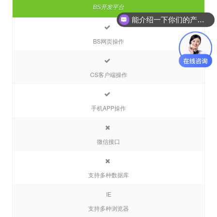
BS开发平台
能介绍一下你们的产品吗
BS网页操作
CS客户端操作
手机APP操作
微信接口
支持多种数据库
IE
支持多种浏览器