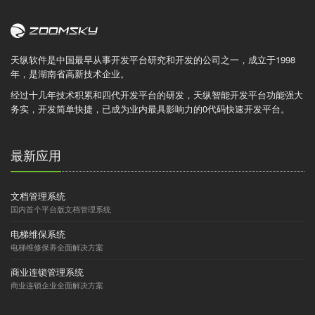
天纵软件是中国最早从事开发平台研究和开发的公司之一，成立于1998
年，是湖南省高新技术企业。
经过十几年技术积累和四代开发平台的研发，天纵智能开发平台功能强大
务实，开发简单快捷，已成为业内最具影响力的0代码快速开发平台。
最新应用
文档管理系统
国内首个平台版文档管理系统
电梯维保系统
电梯维修保养全面解决方案
商业连锁管理系统
商业连锁企业全面解决方案