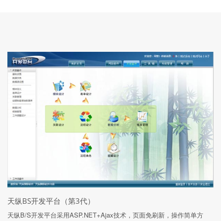
天纵BS开发平台（第3代）
天纵B/S开发平台采用ASP.NET+Ajax技术，页面免刷新，操作简单方